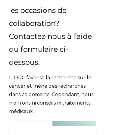
Email Address
les occasions de
collaboration?
Describe yourself
Contactez-nous à l’aide
du formulaire ci-
Job Title
Organization
dessous.
L’IORC favorise la recherche sur le
cancer et mène des recherches
dans ce domaine. Cependant, nous
n’offrons ni conseils ni traitements
médicaux.