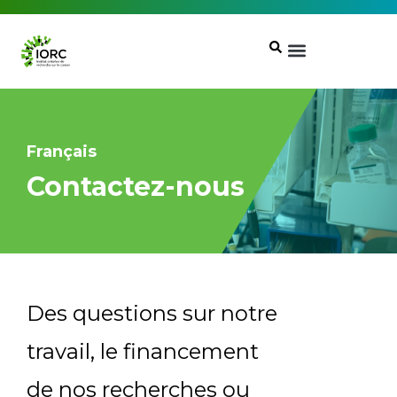
Français
Contactez-nous
Join our Mailing List
Receive the latest news, event
;
invites, funding opportunities
and more from the Ontario
Des questions sur notre
Institute for Cancer Research.
travail, le financement
First Name
Last Name
de nos recherches ou