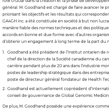
rôle crucial dans la création et la phase de développeme
général. M. Goodhand est chargé de faire avancer l
priorisant les objectifs et les résultats qui correspond
GA4GH inc. a été constituée en société à but non lucratif
manière fiable des normes techniques et des politiques
accords en bonne et due forme avec d’autres organism
d’obtenir un engagement à long terme de la part du m
Goodhand a été président de l’Institut ontarien de r
chef de la direction de la Société canadienne du cance
carrière pendant plus de 20 ans dans l’industrie mo
postes de leadership stratégique dans des entreprises
poste de directeur général fondateur de Health T
Goodhand est actuellement coprésident d’Internati
conseil de gouvernance de Global Genomic Medicine
De plus, M. Goodhand possède une expérience comme d