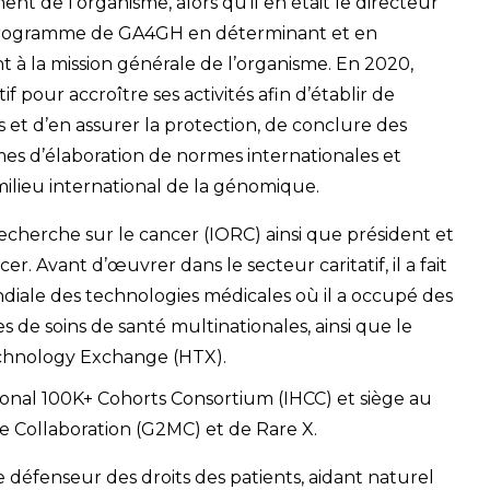
nt de l’organisme, alors qu’il en était le directeur
e programme de GA4GH en déterminant et en
ent à la mission générale de l’organisme. En 2020,
 pour accroître ses activités afin d’établir de
 et d’en assurer la protection, de conclure des
es d’élaboration de normes internationales et
ilieu international de la génomique.
echerche sur le cancer (IORC) ainsi que président et
r. Avant d’œuvrer dans le secteur caritatif, il a fait
ndiale des technologies médicales où il a occupé des
 de soins de santé multinationales, ainsi que le
echnology Exchange (HTX).
onal 100K+ Cohorts Consortium (IHCC) et siège au
 Collaboration (G2MC) et de Rare X.
éfenseur des droits des patients, aidant naturel