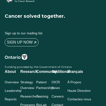
Cancer solved together.
Sign up to our mailing list
SIGN UP NOW
Funding provided by the Government of Ontario
About
Research
Community
Additional
Français
Overview
Strategy
Patient
OICR
À Propos
Overview
Partnership
News
Leadership
Haute Direction
Researchers
Training
Careers
Reports
Contactez-nous
Programs
BioLab
Contact