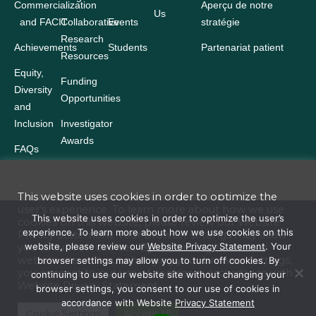
Commercialization
Aperçu de notre
Us
and FACIT
Collaborative
Events
stratégie
Research
Achievements
Students
Partenariat patient
Resources
Equity,
Funding
Diversity
Opportunities
and
Inclusion
Investigator
Awards
FAQs
This website uses cookies in order to optimize the
user’s experience. To learn more about how we use
Terms and Conditions
This website uses cookies in order to optimize the user’s
cookies on this website, please review our
Website
experience. To learn more about how we use cookies on this
Privacy Statement
. Your browser settings may allow
Website Privacy Statement
website, please review our
Website Privacy Statement
. Your
you to turn off cookies. By continuing to use our
website site without changing your browser settings,
browser settings may allow you to turn off cookies. By
Accessibility
you consent to our use of cookies in accordance with
continuing to use our website site without changing your
Website
Privacy Statement
browser settings, you consent to our use of cookies in
Policies
accordance with Website
Privacy Statement
© 2026 Ontario Institute for Cancer Research. All rights reserved. Reserved
Cookie Settings
Accept All